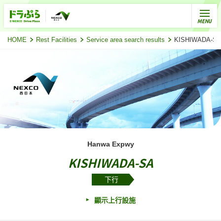
HOME
Rest Facilities
Service area search results
KISHIWADA-
Hanwa Expwy
KISHIWADA-SA
下行
顯示上行設施