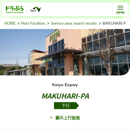
HOME
Rest Facilities
Service area search results
MAKUHARI-P
Keiyo Expwy
MAKUHARI-PA
下行
顯示上行設施