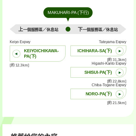
MAKUHARI-PA (下行)
上一個服務區／休息站
下一個服務區／休息站
Keiyo Expwy
Tateyama Expwy
KEIYOICHIKAWA-
ICHIHARA-SA(下)
PA(下)
[約 31.3km]
Higashi-Kanto Expwy
[約 12.3km]
SHISUI-PA(下)
[約 22.8km]
Chiba-Togane Expwy
NORO-PA(下)
[約 21.5km]