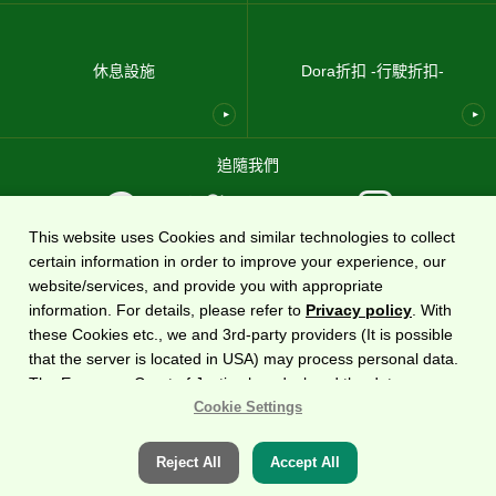
休息設施
Dora折扣 -行駛折扣-
追隨我們
This website uses Cookies and similar technologies to collect
certain information in order to improve your experience, our
使用條款
隱私政策
網站地圖
關於我們
website/services, and provide you with appropriate
information. For details, please refer to
Privacy policy
. With
國家高速公路資訊網站
DoRaPuRa (E-NEXCO Drive Plaza)
由
東日本高速道路株式會社運營
these Cookies etc., we and 3rd-party providers (It is possible
。
that the server is located in USA) may process personal data.
The European Court of Justice has declared the data
版權所有©2020東日本高速道路株式會社保留所有權利。
protection level in the USA to be inadequate. There is the risk
Cookie Settings
of your data being accessed by US authorities for control and
surveillance purposes.There is no effective legal remedy for it.
Reject All
Accept All
When you consent, you also consent to the possible use of